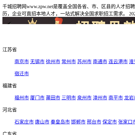
千城招聘网www.zpw.net是覆盖全国各省、市、区县的人
历，企业可直招本地人才，一站式解决全国求职招工需求。 2026
江苏省
南京市
无锡市
徐州市
常州市
苏州市
南通市
连云港市
淮
宿迁市
福建省
福州市
厦门市
莆田市
三明市
泉州市
漳州市
南平市
龙岩
河北省
石家庄市
唐山市
秦皇岛市
邯郸市
邢台市
保定市
张家口
广东省