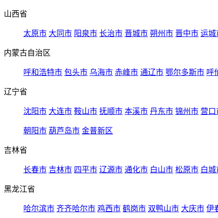
山西省
太原市
大同市
阳泉市
长治市
晋城市
朔州市
晋中市
运城
内蒙古自治区
呼和浩特市
包头市
乌海市
赤峰市
通辽市
鄂尔多斯市
呼
辽宁省
沈阳市
大连市
鞍山市
抚顺市
本溪市
丹东市
锦州市
营口
朝阳市
葫芦岛市
金普新区
吉林省
长春市
吉林市
四平市
辽源市
通化市
白山市
松原市
白城
黑龙江省
哈尔滨市
齐齐哈尔市
鸡西市
鹤岗市
双鸭山市
大庆市
伊