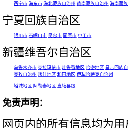
西宁市
海东市
海北藏族自治州
黄南藏族自治州
海南藏族
宁夏回族自治区
银川市
石嘴山市
吴忠市
固原市
中卫市
新疆维吾尔自治区
乌鲁木齐市
克拉玛依市
吐鲁番地区
哈密地区
昌吉回族自
克孜自治州
喀什地区
和田地区
伊犁哈萨克自治州
塔城地区
阿勒泰地区
直辖县级
免责声明：
网页内的所有信息均为用