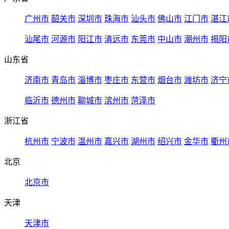
广州市
韶关市
深圳市
珠海市
汕头市
佛山市
江门市
湛江
汕尾市
河源市
阳江市
清远市
东莞市
中山市
潮州市
揭阳
山东省
济南市
青岛市
淄博市
枣庄市
东营市
烟台市
潍坊市
济宁
临沂市
德州市
聊城市
滨州市
菏泽市
浙江省
杭州市
宁波市
温州市
嘉兴市
湖州市
绍兴市
金华市
衢州
北京
北京市
天津
天津市