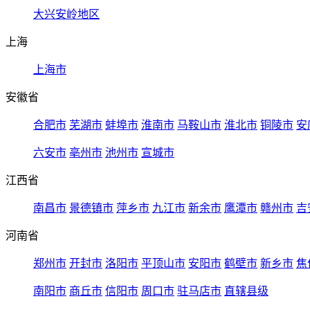
大兴安岭地区
上海
上海市
安徽省
合肥市
芜湖市
蚌埠市
淮南市
马鞍山市
淮北市
铜陵市
安
六安市
亳州市
池州市
宣城市
江西省
南昌市
景德镇市
萍乡市
九江市
新余市
鹰潭市
赣州市
吉
河南省
郑州市
开封市
洛阳市
平顶山市
安阳市
鹤壁市
新乡市
焦
南阳市
商丘市
信阳市
周口市
驻马店市
直辖县级