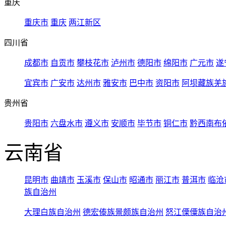
重庆
重庆市
重庆
两江新区
四川省
成都市
自贡市
攀枝花市
泸州市
德阳市
绵阳市
广元市
遂
宜宾市
广安市
达州市
雅安市
巴中市
资阳市
阿坝藏族羌
贵州省
贵阳市
六盘水市
遵义市
安顺市
毕节市
铜仁市
黔西南布
云南省
昆明市
曲靖市
玉溪市
保山市
昭通市
丽江市
普洱市
临沧
族自治州
大理白族自治州
德宏傣族景颇族自治州
怒江傈僳族自治