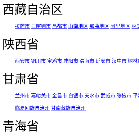
西藏自治区
拉萨市
日喀则市
昌都市
山南地区
那曲地区
阿里地区
林
陕西省
西安市
铜川市
宝鸡市
咸阳市
渭南市
延安市
汉中市
榆林
甘肃省
兰州市
嘉峪关市
金昌市
白银市
天水市
武威市
张掖市
平
临夏回族自治州
甘南藏族自治州
青海省