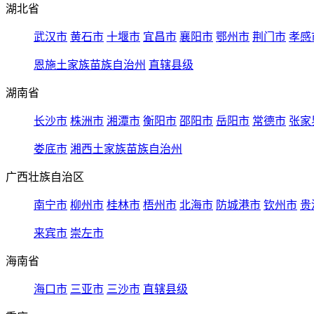
湖北省
武汉市
黄石市
十堰市
宜昌市
襄阳市
鄂州市
荆门市
孝感
恩施土家族苗族自治州
直辖县级
湖南省
长沙市
株洲市
湘潭市
衡阳市
邵阳市
岳阳市
常德市
张家
娄底市
湘西土家族苗族自治州
广西壮族自治区
南宁市
柳州市
桂林市
梧州市
北海市
防城港市
钦州市
贵
来宾市
崇左市
海南省
海口市
三亚市
三沙市
直辖县级