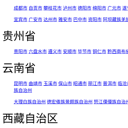
成都市
自贡市
攀枝花市
泸州市
德阳市
绵阳市
广元市
遂
宜宾市
广安市
达州市
雅安市
巴中市
资阳市
阿坝藏族羌
贵州省
贵阳市
六盘水市
遵义市
安顺市
毕节市
铜仁市
黔西南布
云南省
昆明市
曲靖市
玉溪市
保山市
昭通市
丽江市
普洱市
临沧
族自治州
大理白族自治州
德宏傣族景颇族自治州
怒江傈僳族自治
西藏自治区