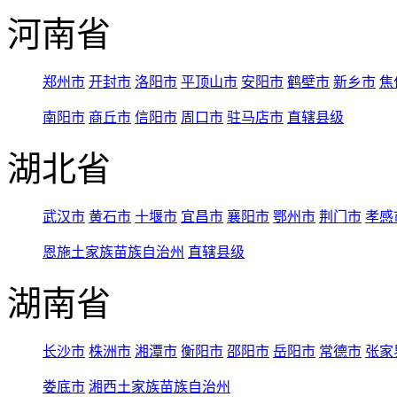
河南省
郑州市
开封市
洛阳市
平顶山市
安阳市
鹤壁市
新乡市
焦
南阳市
商丘市
信阳市
周口市
驻马店市
直辖县级
湖北省
武汉市
黄石市
十堰市
宜昌市
襄阳市
鄂州市
荆门市
孝感
恩施土家族苗族自治州
直辖县级
湖南省
长沙市
株洲市
湘潭市
衡阳市
邵阳市
岳阳市
常德市
张家
娄底市
湘西土家族苗族自治州