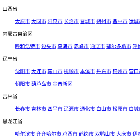
山西省
太原市
大同市
阳泉市
长治市
晋城市
朔州市
晋中市
运城
内蒙古自治区
呼和浩特市
包头市
乌海市
赤峰市
通辽市
鄂尔多斯市
呼
辽宁省
沈阳市
大连市
鞍山市
抚顺市
本溪市
丹东市
锦州市
营口
朝阳市
葫芦岛市
金普新区
吉林省
长春市
吉林市
四平市
辽源市
通化市
白山市
松原市
白城
黑龙江省
哈尔滨市
齐齐哈尔市
鸡西市
鹤岗市
双鸭山市
大庆市
伊