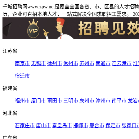
千城招聘网www.zpw.net是覆盖全国各省、市、区县的人
历，企业可直招本地人才，一站式解决全国求职招工需求。 2026
江苏省
南京市
无锡市
徐州市
常州市
苏州市
南通市
连云港市
淮
宿迁市
福建省
福州市
厦门市
莆田市
三明市
泉州市
漳州市
南平市
龙岩
河北省
石家庄市
唐山市
秦皇岛市
邯郸市
邢台市
保定市
张家口
广东省