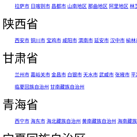
拉萨市
日喀则市
昌都市
山南地区
那曲地区
阿里地区
林
陕西省
西安市
铜川市
宝鸡市
咸阳市
渭南市
延安市
汉中市
榆林
甘肃省
兰州市
嘉峪关市
金昌市
白银市
天水市
武威市
张掖市
平
临夏回族自治州
甘南藏族自治州
青海省
西宁市
海东市
海北藏族自治州
黄南藏族自治州
海南藏族