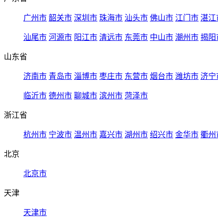
广州市
韶关市
深圳市
珠海市
汕头市
佛山市
江门市
湛江
汕尾市
河源市
阳江市
清远市
东莞市
中山市
潮州市
揭阳
山东省
济南市
青岛市
淄博市
枣庄市
东营市
烟台市
潍坊市
济宁
临沂市
德州市
聊城市
滨州市
菏泽市
浙江省
杭州市
宁波市
温州市
嘉兴市
湖州市
绍兴市
金华市
衢州
北京
北京市
天津
天津市