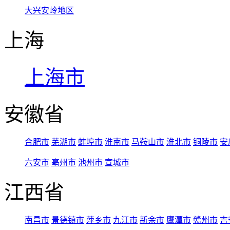
大兴安岭地区
上海
上海市
安徽省
合肥市
芜湖市
蚌埠市
淮南市
马鞍山市
淮北市
铜陵市
安
六安市
亳州市
池州市
宣城市
江西省
南昌市
景德镇市
萍乡市
九江市
新余市
鹰潭市
赣州市
吉